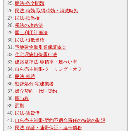
25.
民法‐条文問題
26.
民法‐時効 取得時効・消滅時効
27.
民法‐抵当権
28.
税法の攻略法
29.
国土利用計画法
30.
民法‐根抵当権
31.
宅地建物取引業保証協会
32.
住宅瑕疵担保履行法
33.
建築基準法‐容積率・建ぺい率
34.
自ら売主制限‐クーリング・オフ
35.
民法‐相続
36.
監督処分‐宅建業者
37.
媒介契約・代理契約
38.
贈与税
39.
罰則
40.
民法‐賃貸借
41.
自ら売主制限‐契約不適合責任の特約の制限
42.
民法‐保証・連帯保証・連帯債務