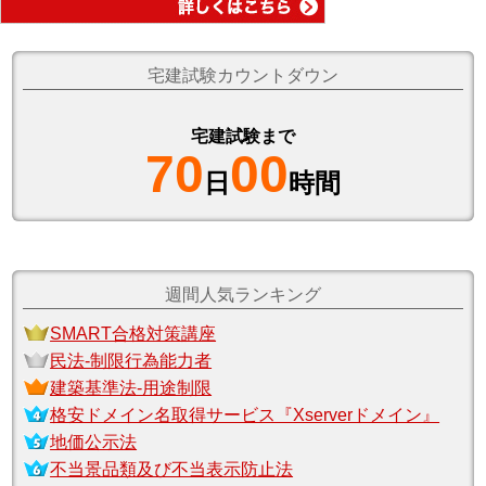
宅建試験カウントダウン
宅建試験まで
70
00
日
時間
週間人気ランキング
SMART合格対策講座
民法‐制限行為能力者
建築基準法‐用途制限
格安ドメイン名取得サービス『Xserverドメイン』
地価公示法
不当景品類及び不当表示防止法