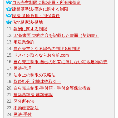
自ら売主制限‐割賦売買・所有権保留
建築基準法‐高さに関する制限
民法‐危険負担・担保責任
借地借家法‐借地
11.
報酬に関する制限
12.
37条書面 契約内容を記載した書面（契約書）
13.
宅建業免許
14.
自ら売主となる場合の制限 8種制限
15.
ドメイン取るならお名前.com
16.
自ら売主制限‐自己の所有に属しない宅地建物の売買契約締結の制限
17.
民法‐代理
18.
法令上の制限の攻略法
19.
監督処分‐宅地建物取引士
20.
自ら売主制限‐手付額・手付金等保全措置
21.
建築基準法‐建築確認
22.
区分所有法
23.
不動産登記法
24.
民法‐手付