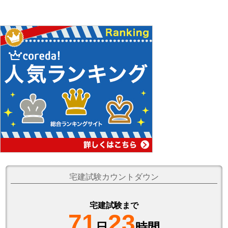
宅建試験カウントダウン
宅建試験まで
71
23
日
時間