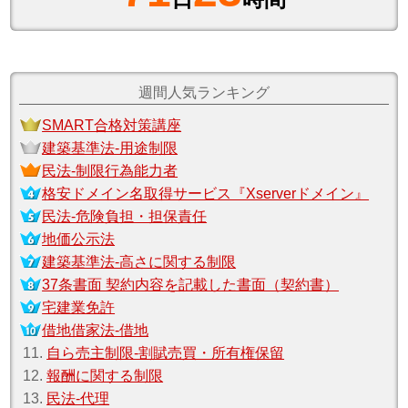
週間人気ランキング
SMART合格対策講座
建築基準法‐用途制限
民法‐制限行為能力者
格安ドメイン名取得サービス『Xserverドメイン』
民法‐危険負担・担保責任
地価公示法
建築基準法‐高さに関する制限
37条書面 契約内容を記載した書面（契約書）
宅建業免許
借地借家法‐借地
11.
自ら売主制限‐割賦売買・所有権保留
12.
報酬に関する制限
13.
民法‐代理