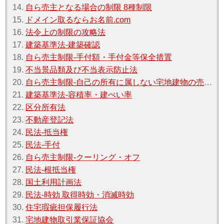
14.
自ら売主となる場合の制限 8種制限
15.
ドメイン取るならお名前.com
16.
法令上の制限の攻略法
17.
建築基準法‐建築確認
18.
自ら売主制限‐手付額・手付金等保全措置
19.
不当景品類及び不当表示防止法
20.
自ら売主制限‐自己の所有に属しない宅地建物の売買契約締結の制限
21.
建築基準法‐容積率・建ぺい率
22.
区分所有法
23.
不動産登記法
24.
民法‐抵当権
25.
民法‐手付
26.
自ら売主制限‐クーリング・オフ
27.
民法‐根抵当権
28.
国土利用計画法
29.
民法‐時効 取得時効・消滅時効
30.
住宅瑕疵担保履行法
31.
宅地建物取引業保証協会