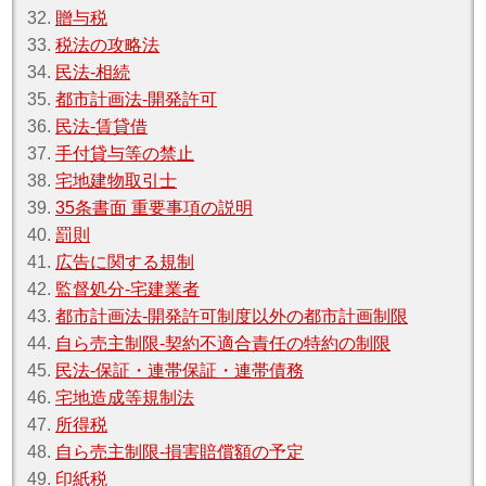
32.
贈与税
33.
税法の攻略法
34.
民法‐相続
35.
都市計画法‐開発許可
36.
民法‐賃貸借
37.
手付貸与等の禁止
38.
宅地建物取引士
39.
35条書面 重要事項の説明
40.
罰則
41.
広告に関する規制
42.
監督処分‐宅建業者
43.
都市計画法‐開発許可制度以外の都市計画制限
44.
自ら売主制限‐契約不適合責任の特約の制限
45.
民法‐保証・連帯保証・連帯債務
46.
宅地造成等規制法
47.
所得税
48.
自ら売主制限‐損害賠償額の予定
49.
印紙税