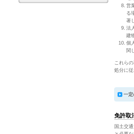
営
る
著
法
建
個
関
これらの
処分に従
一定
免許取
国土交通
と必要な