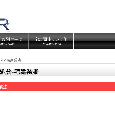
年度別データ
宅建関連リンク集
nnual Data
Related Links
分‐宅建業者
処分‐宅建業者
業法