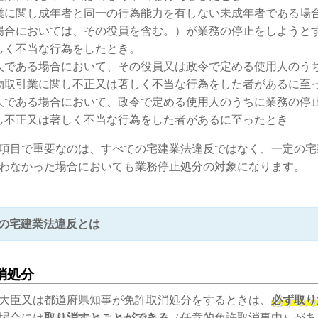
業に関し成年者と同一の行為能力を有しない未成年者である場
場合においては、その役員を含む。）が業務の停止をしようと
しく不当な行為をしたとき。
人である場合において、その役員又は政令で定める使用人のう
物取引業に関し不正又は著しく不当な行為をした者があるに至
人である場合において、政令で定める使用人のうちに業務の停
し不正又は著しく不当な行為をした者があるに至ったとき
項目で重要なのは、すべての宅建業法違反ではなく、一定の宅
わなかった場合においても業務停止処分の対象になります。
の宅建業法違反とは
消処分
大臣又は都道府県知事が免許取消処分をするときは、
必ず取り
場合には
取り消すとことができる
（任意的免許取消事由）があ