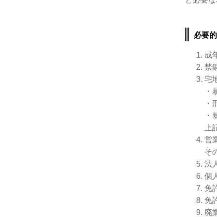
必要的
成
禁
宅
・
・
・
上
営
そ
法
個
免
免
廃