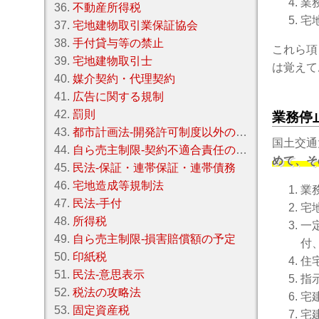
業
36.
不動産所得税
宅
37.
宅地建物取引業保証協会
38.
手付貸与等の禁止
これら項
39.
宅地建物取引士
は覚えて
40.
媒介契約・代理契約
41.
広告に関する規制
42.
罰則
業務停
43.
都市計画法‐開発許可制度以外の都市計画制限
国土交通
44.
自ら売主制限‐契約不適合責任の特約の制限
めて、そ
45.
民法‐保証・連帯保証・連帯債務
46.
宅地造成等規制法
業
47.
民法‐手付
宅
48.
所得税
一
49.
自ら売主制限‐損害賠償額の予定
付
50.
印紙税
住
51.
民法‐意思表示
指
52.
税法の攻略法
宅
53.
固定資産税
宅