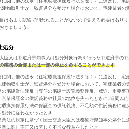
務に関し他の法令（住宅瑕疵担保履行法を除く）に違反し、宅
地建物取引士が、監督処分を受けた場合において、宅建業者の
目はあまり試験で問われることがないので覚える必要はありま
おきましょう。
止処分
大臣又は都道府県知事又は処分対象行為を行った都道府県の都
の業務の全部または一部の停止を命ずることができます
。
務に関し他の法令（住宅瑕疵担保履行法を除く）に違反し、宅
地建物取引士が、監督処分を受けた場合において、宅建業者の
定の宅建業法違反（専任の宅建士設置義務違反、威迫、重要事
、営業保証金の供託義務や社員の地位を失ったときに1週間以
宅瑕疵担保履行法の保証金の供託義務、不足額の供託義務に違
示処分に従わなかったとき
建業法の規定に基づく国土交通大臣又は都道府県知事の処分に
建業に関し不正又は著しく不当な行為をしたとき