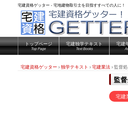
宅建資格ゲッター - 宅地建物取引士を目指すすべての人に！
トップページ
宅建独学テキスト
宅建
Top Page
Text Books
A
宅建資格ゲッター
›
独学テキスト
›
宅建業法
›
監督処
監督
宅建