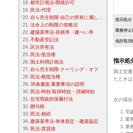
18.
都市計画法‐開発許可
19.
民法‐代理
20.
自ら売主制限‐自己の所有に属しない宅地建物の売買契約締結の制限
指示処分
21.
法令上の制限の攻略法
業務停止
22.
建築基準法‐容積率・建ぺい率
23.
不動産登記法
免許取消
24.
区分所有法
25.
民法‐抵当権
指示処
26.
国土利用計画法
27.
自ら売主制限‐クーリング・オフ
国土交通
28.
民法‐根抵当権
たときは
29.
35条書面 重要事項の説明
30.
民法‐時効 取得時効・消滅時効
31.
住宅瑕疵担保履行法
次の場合
32.
贈与税
宅
33.
民法‐相続
業
34.
建築基準法‐単体規定・建築協定
業
35.
民法‐賃貸借