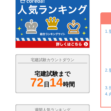
宅建試験カウントダウン
宅建試験まで
72
14
日
時間
週間人気ランキング