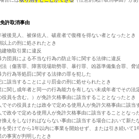
免許取消事由
年被後見人、被保佐人、破産者で復権を得ない者となったとき
錮以上の刑に処されたとき
地建物取引業に違反
暴力団員による不当な行為の防止等に関する法律に違反
刑法（傷害罪、障害現場助勢罪、暴行罪、凶器準備集合罪、脅
暴力行為等処罰に関する法律の罪を犯した
記に該当することにより罰金の刑に処せられたとき
業に関し成年者と同一の行為能力を有しない未成年者でその法
の役員を含む。）が免許欠格事由に該当することとなったとき
人でその役員または政令で定める使用人が免許欠格事由に該当
人で政令で定める使用人が免許欠格事由に該当することとなっ
許換えをしなければならない事由に該当する場合において新た
許を受けてから1年以内に事業を開始せず、または引き続いて1
業の事実が判明したとき