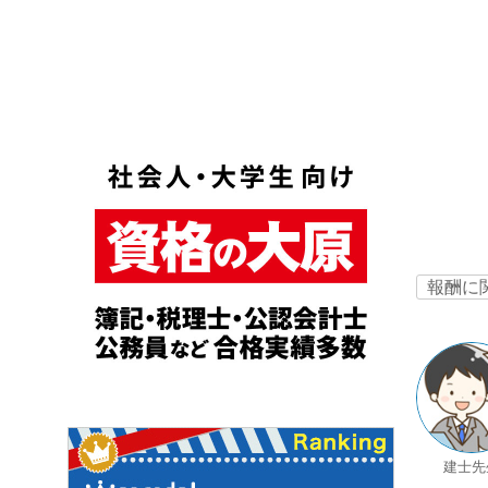
報酬に
建士先