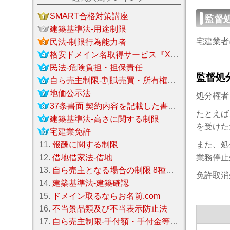
SMART合格対策講座
監督
建築基準法‐用途制限
宅建業者
民法‐制限行為能力者
格安ドメイン名取得サービス『Xserverドメイン』
民法‐危険負担・担保責任
監督処
自ら売主制限‐割賦売買・所有権保留
地価公示法
処分権者
37条書面 契約内容を記載した書面（契約書）
たとえば
建築基準法‐高さに関する制限
を受けた
宅建業免許
11.
報酬に関する制限
また、処
12.
借地借家法‐借地
業務停止
13.
自ら売主となる場合の制限 8種制限
免許取消
14.
建築基準法‐建築確認
15.
ドメイン取るならお名前.com
16.
不当景品類及び不当表示防止法
17.
自ら売主制限‐手付額・手付金等保全措置