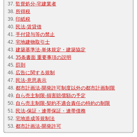
37.
監督処分‐宅建業者
38.
所得税
39.
印紙税
40.
民法‐賃貸借
41.
手付貸与等の禁止
42.
宅地建物取引士
43.
建築基準法‐単体規定・建築協定
44.
35条書面 重要事項の説明
45.
罰則
46.
広告に関する規制
47.
民法‐意思表示
48.
都市計画法‐開発許可制度以外の都市計画制限
49.
自ら売主制限‐損害賠償額の予定
50.
自ら売主制限‐契約不適合責任の特約の制限
51.
民法‐保証・連帯保証・連帯債務
52.
宅地造成等規制法
53.
都市計画法‐開発許可